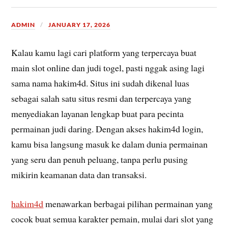
ADMIN
JANUARY 17, 2026
Kalau kamu lagi cari platform yang terpercaya buat
main slot online dan judi togel, pasti nggak asing lagi
sama nama hakim4d. Situs ini sudah dikenal luas
sebagai salah satu situs resmi dan terpercaya yang
menyediakan layanan lengkap buat para pecinta
permainan judi daring. Dengan akses hakim4d login,
kamu bisa langsung masuk ke dalam dunia permainan
yang seru dan penuh peluang, tanpa perlu pusing
mikirin keamanan data dan transaksi.
hakim4d
menawarkan berbagai pilihan permainan yang
cocok buat semua karakter pemain, mulai dari slot yang