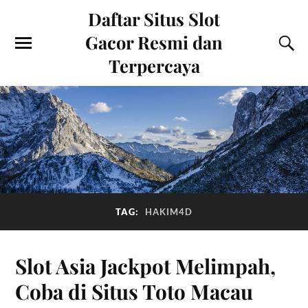
Daftar Situs Slot
Gacor Resmi dan
Terpercaya
TAG:
HAKIM4D
Slot Asia Jackpot Melimpah,
Coba di Situs Toto Macau