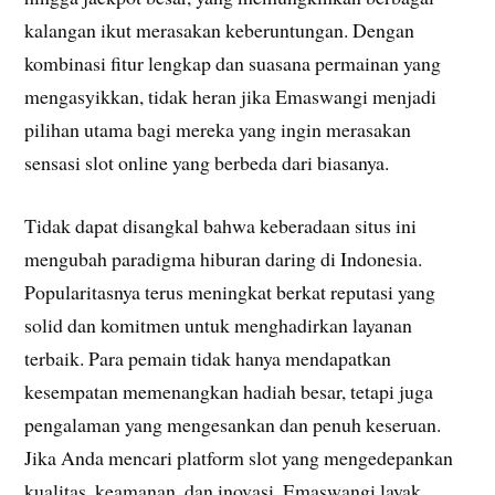
kalangan ikut merasakan keberuntungan. Dengan
kombinasi fitur lengkap dan suasana permainan yang
mengasyikkan, tidak heran jika Emaswangi menjadi
pilihan utama bagi mereka yang ingin merasakan
sensasi slot online yang berbeda dari biasanya.
Tidak dapat disangkal bahwa keberadaan situs ini
mengubah paradigma hiburan daring di Indonesia.
Popularitasnya terus meningkat berkat reputasi yang
solid dan komitmen untuk menghadirkan layanan
terbaik. Para pemain tidak hanya mendapatkan
kesempatan memenangkan hadiah besar, tetapi juga
pengalaman yang mengesankan dan penuh keseruan.
Jika Anda mencari platform slot yang mengedepankan
kualitas, keamanan, dan inovasi, Emaswangi layak