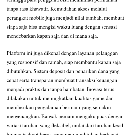
tanpa rasa khawatir. Kemudahan akses melalui
perangkat mobile juga menjadi nilai tambah, membuat
siapa saja bisa mengisi waktu luang dengan sensasi
mendebarkan kapan saja dan di mana saja.
Platform ini juga dikenal dengan layanan pelanggan
yang responsif dan ramah, siap membantu kapan saja
dibutuhkan. Sistem deposit dan penarikan dana yang
cepat serta transparan membuat transaksi keuangan
menjadi praktis dan tanpa hambatan. Inovasi terus
dilakukan untuk meningkatkan kualitas game dan
memberikan pengalaman bermain yang semakin
menyenangkan. Banyak pemain mengaku puas dengan
variasi taruhan yang fleksibel, mulai dari taruhan kecil
hingga jackpot besar, yang memungkinkan berbagai