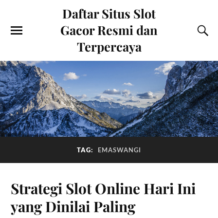
Daftar Situs Slot
Gacor Resmi dan
Terpercaya
TAG:
EMASWANGI
Strategi Slot Online Hari Ini
yang Dinilai Paling