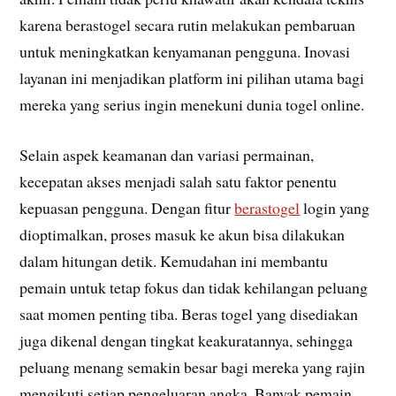
karena berastogel secara rutin melakukan pembaruan
untuk meningkatkan kenyamanan pengguna. Inovasi
layanan ini menjadikan platform ini pilihan utama bagi
mereka yang serius ingin menekuni dunia togel online.
Selain aspek keamanan dan variasi permainan,
kecepatan akses menjadi salah satu faktor penentu
kepuasan pengguna. Dengan fitur
berastogel
login yang
dioptimalkan, proses masuk ke akun bisa dilakukan
dalam hitungan detik. Kemudahan ini membantu
pemain untuk tetap fokus dan tidak kehilangan peluang
saat momen penting tiba. Beras togel yang disediakan
juga dikenal dengan tingkat keakuratannya, sehingga
peluang menang semakin besar bagi mereka yang rajin
mengikuti setiap pengeluaran angka. Banyak pemain