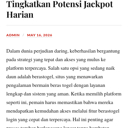
Tingkatkan Potensi Jackpot
Harian
ADMIN
MAY 16, 2026
Dalam dunia perjudian daring, keberhasilan bergantung
pada strategi yang tepat dan akses yang mulus ke
platform terpercaya. Salah satu opsi yang sedang naik
daun adalah berastogel, situs yang menawarkan
pengalaman bermain beras togel dengan layanan
lengkap dan sistem yang aman. Ketika memilih platform
seperti ini, pemain harus memastikan bahwa mereka
mendapatkan kemudahan akses melalui fitur berastogel
login yang cepat dan terpercaya. Hal ini penting agar
proses taruhan berlangsung lancar tanpa hambatan,