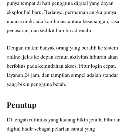
punya tempat di hati pengguna digital yang doyan
eksplor hal baru. Bedanya, permainan angka punya
nuansa unik: ada kombinasi antara kesenangan, rasa
penasaran, dan sedikit bumbu adrenalin.
Dengan makin banyak orang yang beralih ke sistem
online, jelas ke depan semua aktivitas hiburan akan
berfokus pada kemudahan akses. Fitur login cepat,
layanan 24 jam, dan tampilan simpel adalah standar
yang bikin pengguna betah.
Penutup
Di tengah rutinitas yang kadang bikin jenuh, hiburan
digital hadir sebagai pelarian santai yang