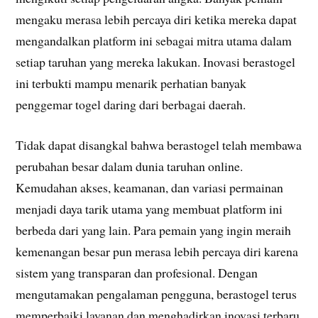
mengaku merasa lebih percaya diri ketika mereka dapat
mengandalkan platform ini sebagai mitra utama dalam
setiap taruhan yang mereka lakukan. Inovasi berastogel
ini terbukti mampu menarik perhatian banyak
penggemar togel daring dari berbagai daerah.
Tidak dapat disangkal bahwa berastogel telah membawa
perubahan besar dalam dunia taruhan online.
Kemudahan akses, keamanan, dan variasi permainan
menjadi daya tarik utama yang membuat platform ini
berbeda dari yang lain. Para pemain yang ingin meraih
kemenangan besar pun merasa lebih percaya diri karena
sistem yang transparan dan profesional. Dengan
mengutamakan pengalaman pengguna, berastogel terus
memperbaiki layanan dan menghadirkan inovasi terbaru