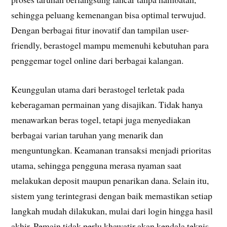
sehingga peluang kemenangan bisa optimal terwujud.
Dengan berbagai fitur inovatif dan tampilan user-
friendly, berastogel mampu memenuhi kebutuhan para
penggemar togel online dari berbagai kalangan.
Keunggulan utama dari berastogel terletak pada
keberagaman permainan yang disajikan. Tidak hanya
menawarkan beras togel, tetapi juga menyediakan
berbagai varian taruhan yang menarik dan
menguntungkan. Keamanan transaksi menjadi prioritas
utama, sehingga pengguna merasa nyaman saat
melakukan deposit maupun penarikan dana. Selain itu,
sistem yang terintegrasi dengan baik memastikan setiap
langkah mudah dilakukan, mulai dari login hingga hasil
akhir. Pemain tidak perlu khawatir akan kendala teknis