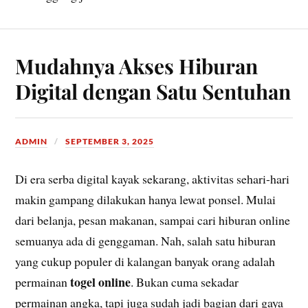
Mudahnya Akses Hiburan
Digital dengan Satu Sentuhan
ADMIN
SEPTEMBER 3, 2025
Di era serba digital kayak sekarang, aktivitas sehari-hari
makin gampang dilakukan hanya lewat ponsel. Mulai
dari belanja, pesan makanan, sampai cari hiburan online
semuanya ada di genggaman. Nah, salah satu hiburan
yang cukup populer di kalangan banyak orang adalah
togel online
permainan
. Bukan cuma sekadar
permainan angka, tapi juga sudah jadi bagian dari gaya