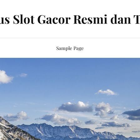
tus Slot Gacor Resmi dan 
Sample Page