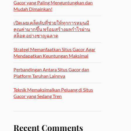
Gacor yang Paling Menguntungkan dan
Mudah Dimainkan!
เปิดเผยเคล็ดลับที่ช่วยให้ทุกการหมุนมี
คุณค่ามากขึ้น พร้อมสร้างผลกำไรผ่าน
สล็อต อย่างชาญฉลาด
Strategi Memanfaatkan Situs Gacor Agar
Mendapatkan Keuntungan Maksimal
Perbandingan Antara Situs Gacor dan
Platform Taruhan Lainnya
Teknik Memaksimalkan Peluang di Situs
Gacor yang Sedang Tren
Recent Comments