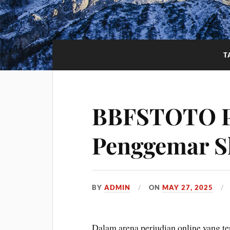
T
BBFSTOTO P
Penggemar Sl
BY
ADMIN
ON
MAY 27, 2025
Dalam arena perjudian online yang t