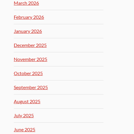
March 2026
February 2026
January 2026
December 2025
November 2025
October 2025
September 2025
August 2025
July 2025
June 2025