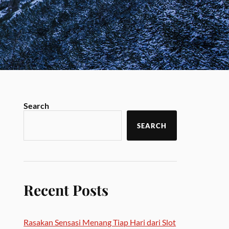
Search
SEARCH
Recent Posts
Rasakan Sensasi Menang Tiap Hari dari Slot