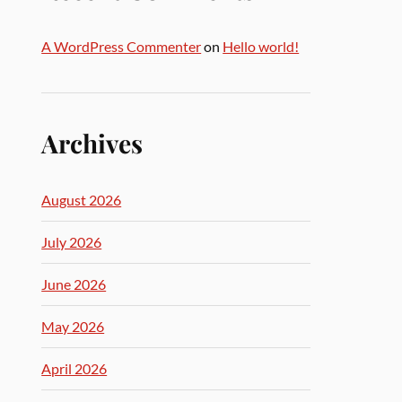
A WordPress Commenter
on
Hello world!
Archives
August 2026
July 2026
June 2026
May 2026
April 2026