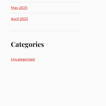
May 2025
April 2025
Categories
Uncategorized