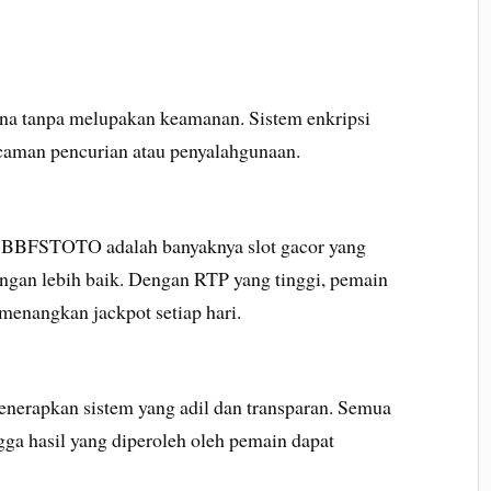
a tanpa melupakan keamanan. Sistem enkripsi
ncaman pencurian atau penyalahgunaan.
 BBFSTOTO adalah banyaknya slot gacor yang
gan lebih baik. Dengan RTP yang tinggi, pemain
enangkan jackpot setiap hari.
erapkan sistem yang adil dan transparan. Semua
gga hasil yang diperoleh oleh pemain dapat