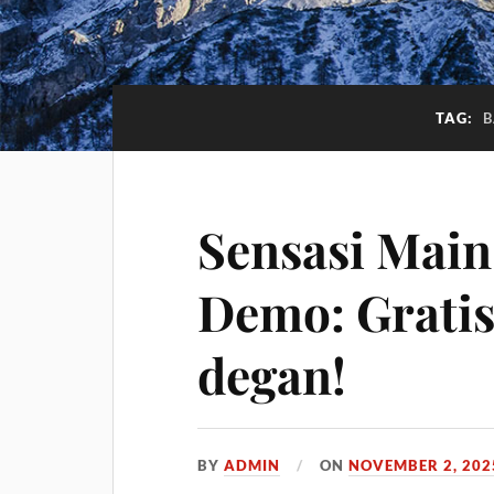
TAG:
B
Sensasi Main
Demo: Gratis
degan!
BY
ADMIN
ON
NOVEMBER 2, 202