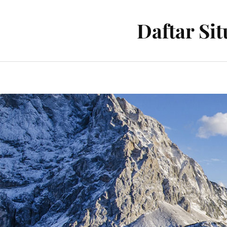
Daftar Si