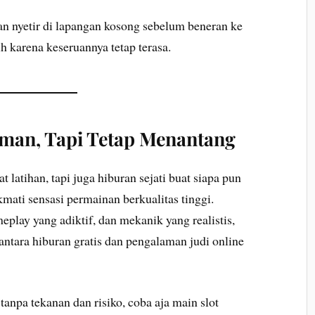
han nyetir di lapangan kosong sebelum beneran ke
ih karena keseruannya tetap terasa.
Aman, Tapi Tetap Menantang
 latihan, tapi juga hiburan sejati buat siapa pun
mati sensasi permainan berkualitas tinggi.
play yang adiktif, dan mekanik yang realistis,
 antara hiburan gratis dan pengalaman judi online
tanpa tekanan dan risiko, coba aja main slot