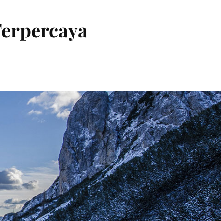
Terpercaya